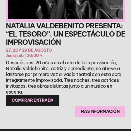
NATALIA VALDEBENITO PRESENTA:
“EL TESORO”. UN ESPECTÁCULO DE
IMPROVISACIÓN
27, 28 Y 29 DE AGOSTO
Jue a sáb | 20:00 H
Después casi 20 años en el arte de la improvisación,
Natalia Valdebenito, actriz y comediante, se atreve a
lanzarse por primera vez al vacío teatral con esta obra
íntegramente improvisada. Tres noches, tres actrices
invitadas, tres obras distintas junto a un músico en
escena.
COMPRAR ENTRADA
MÁS INFORMACIÓN