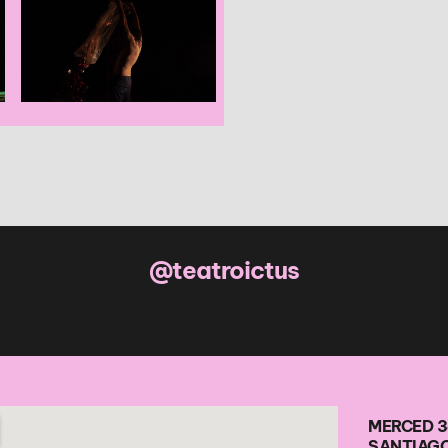
@teatroictus
MERCED 3
SANTIAGO