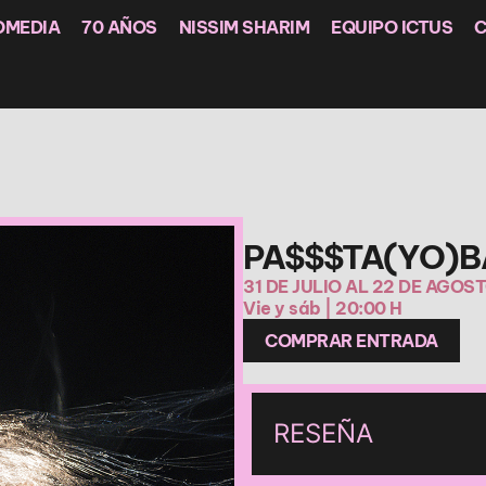
OMEDIA
70 AÑOS
NISSIM SHARIM
EQUIPO ICTUS
PA$$$TA(YO)BA
31 DE JULIO AL 22 DE AGOS
Vie y sáb | 20:00 H
COMPRAR ENTRADA
RESEÑA