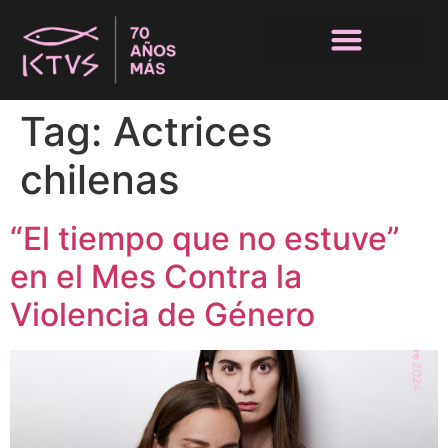
Tag:
Actrices
chilenas
“El tiempo que no estuve”
en el Mes Contra la
Violencia de Género