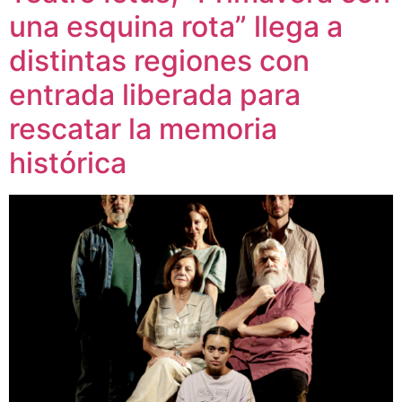
una esquina rota” llega a
distintas regiones con
entrada liberada para
rescatar la memoria
histórica