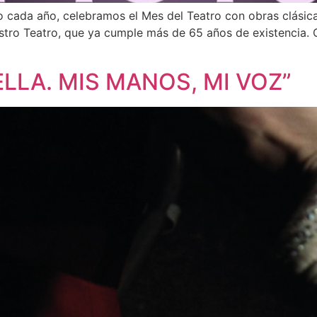
cada año, celebramos el Mes del Teatro con obras clásic
estro Teatro, que ya cumple más de 65 años de existencia. 
LLA. MIS MANOS, MI VOZ”