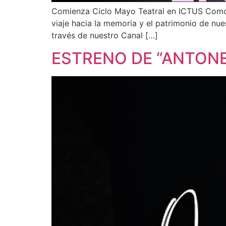
Comienza Ciclo Mayo Teatral en ICTUS Como 
viaje hacia la memoria y el patrimonio de nu
través de nuestro Canal […]
ESTRENO DE “ANTONE