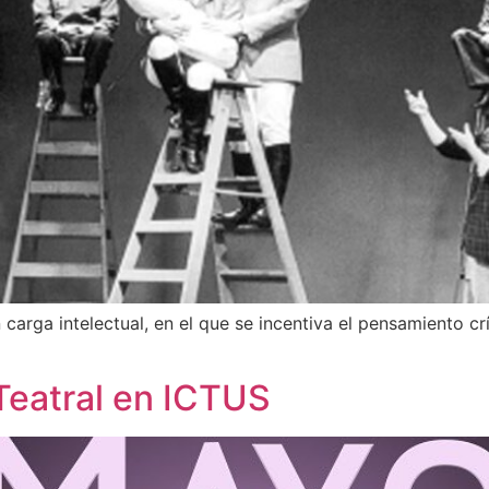
arga intelectual, en el que se incentiva el pensamiento crí
Teatral en ICTUS