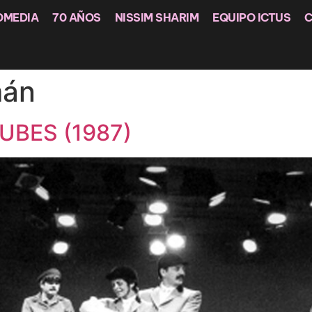
OMEDIA
70 AÑOS
NISSIM SHARIM
EQUIPO ICTUS
mán
UBES (1987)